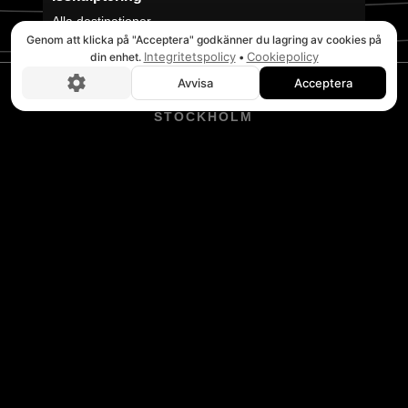
Alla destinationer
Genom att klicka på "Acceptera" godkänner du lagring av cookies på
Integritetspolicy
Cookiepolicy
din enhet.
•
Avvisa
Acceptera
Boka nu!
STOCKHOLM
Huvudkontor
Verkstadsvägen 2E
746 40 Bålsta
Tel. 08-20 32 00
BRUKSVALLARNA
Puls Äventyrscenter
Wallesvägen 3
846 97 Bruksvallarna
Tel. 0684-223 02
TÄNNDALEN