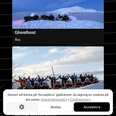
Ghosthost
Åre
Genom att klicka på "Acceptera" godkänner du lagring av cookies på
Integritetspolicy
Cookiepolicy
din enhet.
•
Avvisa
Acceptera
Våffelturen - 3h
Boka nu!
Samtliga fjälldestinationer