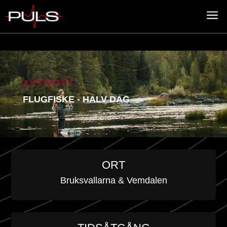
a
AKTIVITET
FLUGFISKE - HALV DAG
ORT
Bruksvallarna & Vemdalen