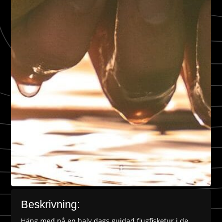
Beskrivning:
Häng med på en halv dags guidad flugfisketur i de